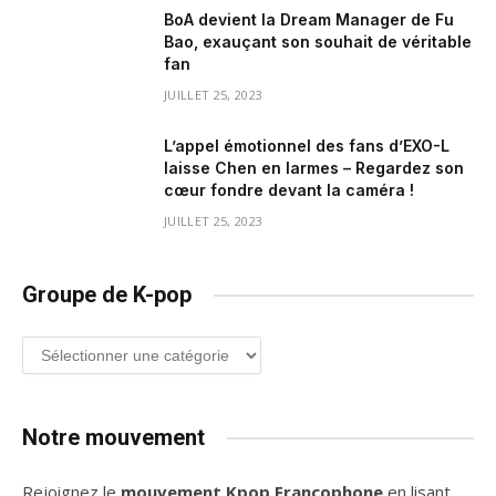
BoA devient la Dream Manager de Fu
Bao, exauçant son souhait de véritable
fan
JUILLET 25, 2023
L’appel émotionnel des fans d’EXO-L
laisse Chen en larmes – Regardez son
cœur fondre devant la caméra !
JUILLET 25, 2023
Groupe de K-pop
Groupe
de
K-
pop
Notre mouvement
Rejoignez le
mouvement Kpop Francophone
en lisant