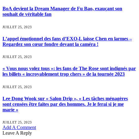
BoA devient la Dream Manager de Fu Bao, exauçant son
souhait de véritable fan
JUILLET 25, 2023
L’appel émotionnel des fans d’EXO-L laisse Chen en larmes –
Regardez son cœur fondre devant la caméra !
JUILLET 25, 2023
« Vous nous volez tous »: les fans de The Rose sont indignés par
les billets « incroyablement trop chers » de la tournée 2023
JUILLET 25, 2023
Lee Dong Wook sur « Salon Drip », « Les tâches ménagères
sont censées être faites par des hommes. Je le ferai si je me
marie »
JUILLET 25, 2023
Add A Comment
Leave A Reply