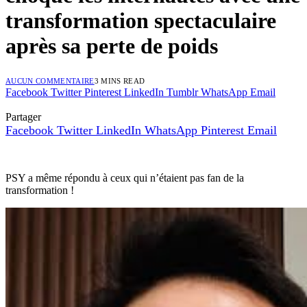
transformation spectaculaire
après sa perte de poids
AUCUN COMMENTAIRE
3 MINS READ
Facebook
Twitter
Pinterest
LinkedIn
Tumblr
WhatsApp
Email
Partager
Facebook
Twitter
LinkedIn
WhatsApp
Pinterest
Email
PSY a même répondu à ceux qui n’étaient pas fan de la
transformation !