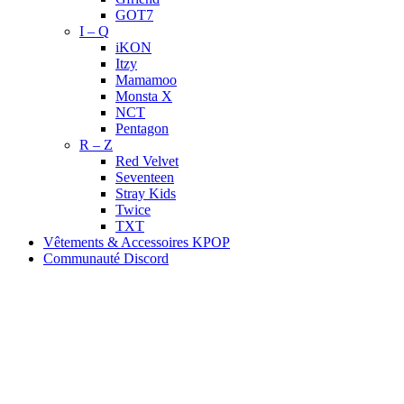
GOT7
I – Q
iKON
Itzy
Mamamoo
Monsta X
NCT
Pentagon
R – Z
Red Velvet
Seventeen
Stray Kids
Twice
TXT
Vêtements & Accessoires KPOP
Communauté Discord