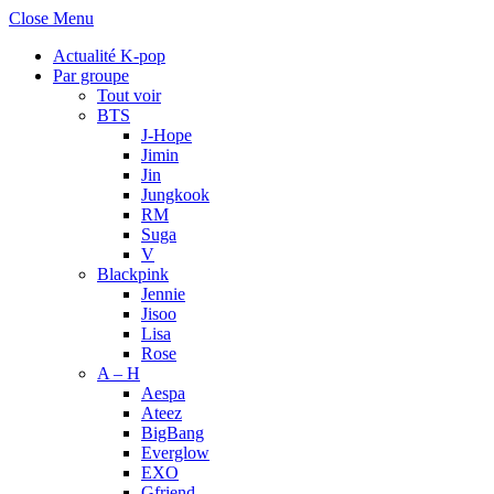
Close Menu
Actualité K-pop
Par groupe
Tout voir
BTS
J-Hope
Jimin
Jin
Jungkook
RM
Suga
V
Blackpink
Jennie
Jisoo
Lisa
Rose
A – H
Aespa
Ateez
BigBang
Everglow
EXO
Gfriend