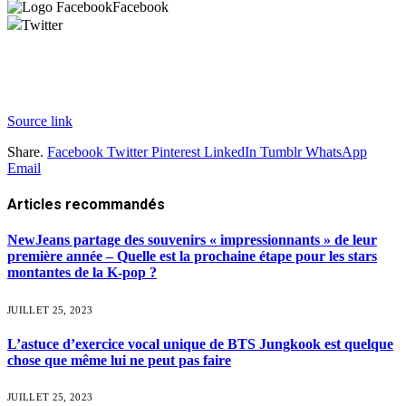
Facebook
Twitter
Source link
Share.
Facebook
Twitter
Pinterest
LinkedIn
Tumblr
WhatsApp
Email
Articles
recommandés
NewJeans partage des souvenirs « impressionnants » de leur
première année – Quelle est la prochaine étape pour les stars
montantes de la K-pop ?
JUILLET 25, 2023
L’astuce d’exercice vocal unique de BTS Jungkook est quelque
chose que même lui ne peut pas faire
JUILLET 25, 2023