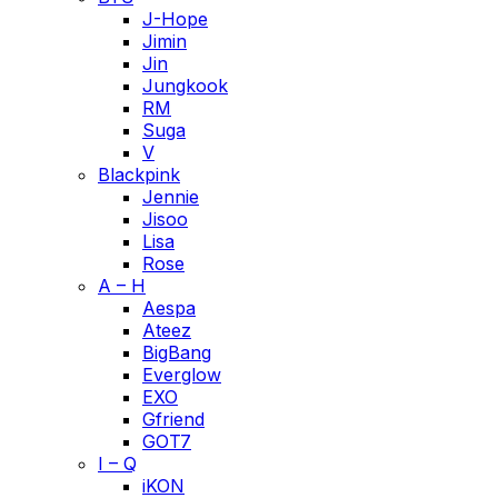
J-Hope
Jimin
Jin
Jungkook
RM
Suga
V
Blackpink
Jennie
Jisoo
Lisa
Rose
A – H
Aespa
Ateez
BigBang
Everglow
EXO
Gfriend
GOT7
I – Q
iKON