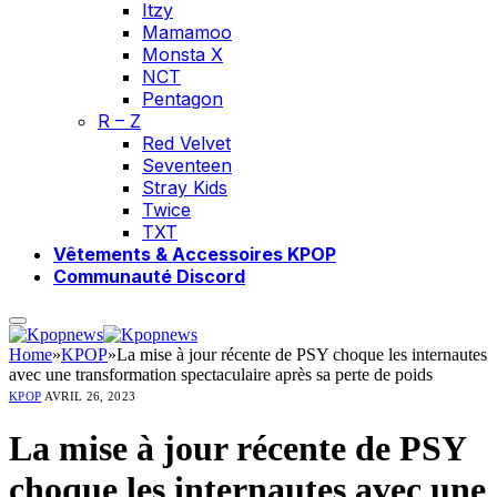
Itzy
Mamamoo
Monsta X
NCT
Pentagon
R – Z
Red Velvet
Seventeen
Stray Kids
Twice
TXT
Vêtements & Accessoires KPOP
Communauté Discord
Home
»
KPOP
»
La mise à jour récente de PSY choque les internautes
avec une transformation spectaculaire après sa perte de poids
KPOP
AVRIL 26, 2023
La mise à jour récente de PSY
choque les internautes avec une