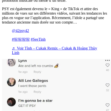
promotion musicale ou même d’un selfie.
PSY est également devenu le « King » de TikTok et attire des
millions de vues sur ses différentes vidéos, suivant les tendances les
plus en vogue sur l’application. Récemment, l’idole a partagé une
tendance ancienne mais dorée sur son compte…
@42psy42
#띵띵땅땅
#SeeTinh
♬ Voir Tình – Cukak Remix – Cukak & Hoàng Thùy
Linh