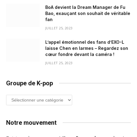
BoA devient la Dream Manager de Fu
Bao, exauçant son souhait de véritable
fan
JUILLET 25, 2023
L’appel émotionnel des fans d’EXO-L
laisse Chen en larmes – Regardez son
cœur fondre devant la caméra !
JUILLET 25, 2023
Groupe de K-pop
Groupe
de
K-
pop
Notre mouvement