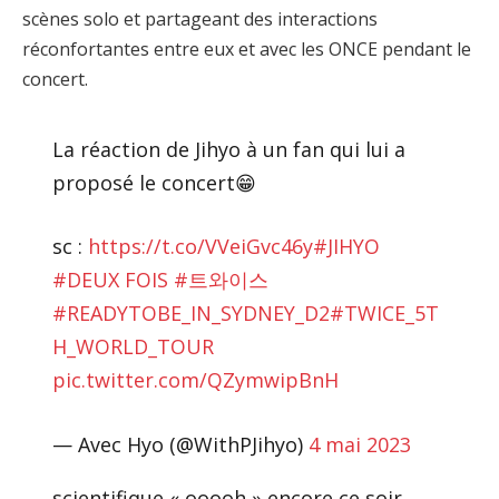
scènes solo et partageant des interactions
réconfortantes entre eux et avec les ONCE pendant le
concert.
La réaction de Jihyo à un fan qui lui a
proposé le concert😁
sc :
https://t.co/VVeiGvc46y
#JIHYO
#DEUX FOIS
#트와이스
#READYTOBE_IN_SYDNEY_D2
#TWICE_5T
H_WORLD_TOUR
pic.twitter.com/QZymwipBnH
— Avec Hyo (@WithPJihyo)
4 mai 2023
scientifique « ooooh » encore ce soir