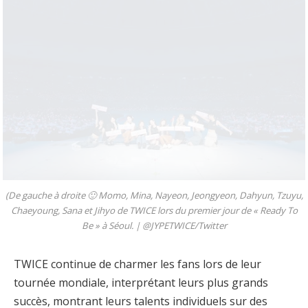
(De gauche à droite 🙂 Momo, Mina, Nayeon, Jeongyeon, Dahyun, Tzuyu,
Chaeyoung, Sana et Jihyo de TWICE lors du premier jour de « Ready To
Be » à Séoul. |
@JYPETWICE/Twitter
TWICE continue de charmer les fans lors de leur
tournée mondiale, interprétant leurs plus grands
succès, montrant leurs talents individuels sur des