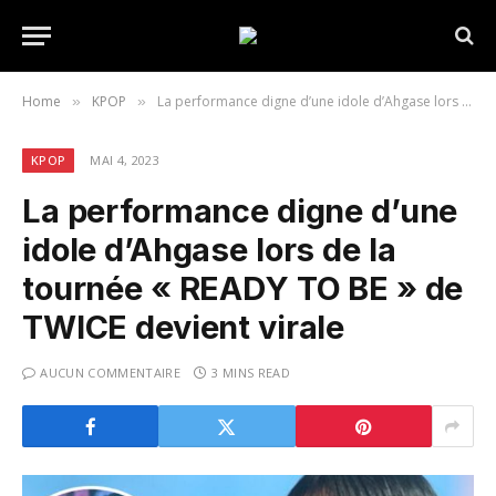
Home
KPOP
La performance digne d’une idole d’Ahgase lors de la tournée « READY TO BE » de TWICE devient virale
»
»
KPOP
MAI 4, 2023
La performance digne d’une
idole d’Ahgase lors de la
tournée « READY TO BE » de
TWICE devient virale
AUCUN COMMENTAIRE
3 MINS READ