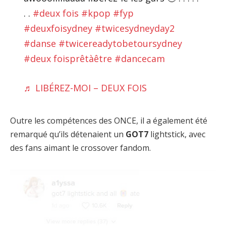
. .
#deux fois
#kpop
#fyp
#deuxfoisydney
#twicesydneyday2
#danse
#twicereadytobetoursydney
#deux foisprêtàêtre
#dancecam
♬ LIBÉREZ-MOI – DEUX FOIS
Outre les compétences des ONCE, il a également été
remarqué qu’ils détenaient un
GOT7
lightstick, avec
des fans aimant le crossover fandom.