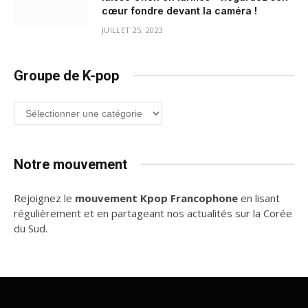
cœur fondre devant la caméra !
JUILLET 25, 2023
Groupe de K-pop
Groupe
de
K-
pop
Notre mouvement
Rejoignez le
mouvement Kpop Francophone
en lisant
régulièrement et en partageant nos actualités sur la Corée
du Sud.