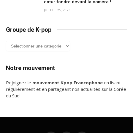
cœur fondre devant la caméra !
JUILLET 25, 2023
Groupe de K-pop
Groupe
de
K-
pop
Notre mouvement
Rejoignez le
mouvement Kpop Francophone
en lisant
régulièrement et en partageant nos actualités sur la Corée
du Sud.