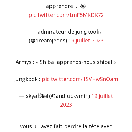
apprendre … 😭
pic.twitter.com/tmF5MKDK72
— admirateur de jungkook₇
(@dreamjeons)
19 juillet 2023
Armys : « Shibal apprends-nous shibal »
jungkook :
pic.twitter.com/1SVHwSnOam
— skya🐰🎰 (@andfuckvmin)
19 juillet
2023
vous lui avez fait perdre la tête avec