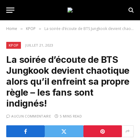
Home
KPOP
La soirée d’écoute de BTS Jungkook devient chaotique alors qu’il enfreint sa propre règle – les fans sont indignés!
»
»
KPOP
JUILLET 21, 2023
La soirée d’écoute de BTS
Jungkook devient chaotique
alors qu’il enfreint sa propre
règle – les fans sont
indignés!
AUCUN COMMENTAIRE
5 MINS READ