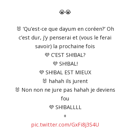
😭😭
🐰 ‘Qu’est-ce que dayum en coréen?’ Oh
c’est dur, j’y penserai et (vous le ferai
savoir) la prochaine fois
💜 C’EST SH!BAL?
💜 SH!BAL!
💜 SH!BAL EST MIEUX
🐰 hahah ils jurent
🐰 Non non ne jure pas hahah je deviens
fou
💜 SH!BALLLL
+
pic.twitter.com/GxFi8j3S4U