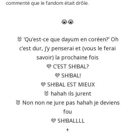
commenté que le fandom était drôle.
😭😭
🐰 ‘Qu’est-ce que dayum en coréen?’ Oh
c’est dur, j’y penserai et (vous le ferai
savoir) la prochaine fois
💜 C’EST SH!BAL?
💜 SH!BAL!
💜 SH!BAL EST MIEUX
🐰 hahah ils jurent
🐰 Non non ne jure pas hahah je deviens
fou
💜 SH!BALLLL
+