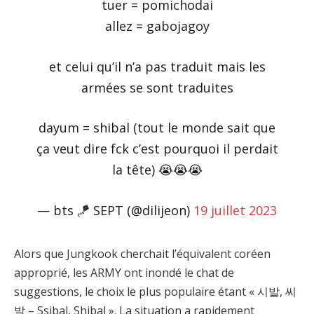
tuer = pomichodai
allez = gabojagoy
et celui qu’il n’a pas traduit mais les
armées se sont traduites
dayum = shibal (tout le monde sait que
ça veut dire fck c’est pourquoi il perdait
la tête) 😭😭😭
— bts 🪁 SEPT (@dilijeon)
19 juillet 2023
Alors que Jungkook cherchait l’équivalent coréen
approprié, les ARMY ont inondé le chat de
suggestions, le choix le plus populaire étant « 시발, 씨
발 – Ssibal, Shibal ». La situation a rapidement