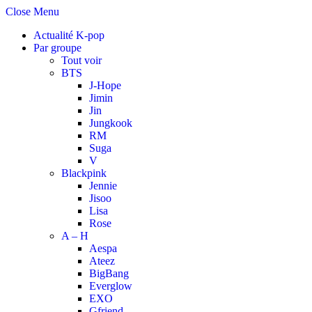
Close Menu
Actualité K-pop
Par groupe
Tout voir
BTS
J-Hope
Jimin
Jin
Jungkook
RM
Suga
V
Blackpink
Jennie
Jisoo
Lisa
Rose
A – H
Aespa
Ateez
BigBang
Everglow
EXO
Gfriend