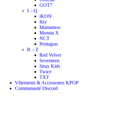
GOT7
I – Q
iKON
Itzy
Mamamoo
Monsta X
NCT
Pentagon
R – Z
Red Velvet
Seventeen
Stray Kids
Twice
TXT
Vêtements & Accessoires KPOP
Communauté Discord