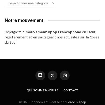
Groupe
de
K-
pop
Notre mouvement
Rejoignez le
mouvement Kpop Francophone
en lisant
régulièrement et en partageant nos actualités sur la Corée
du Sud.
Discord
X
Instagram
(Twitter)
QUI SOMMES-NOUS ?
CONTACT
© 2026 Kpopnews.fr. Réalisé par
Corée & Kpop