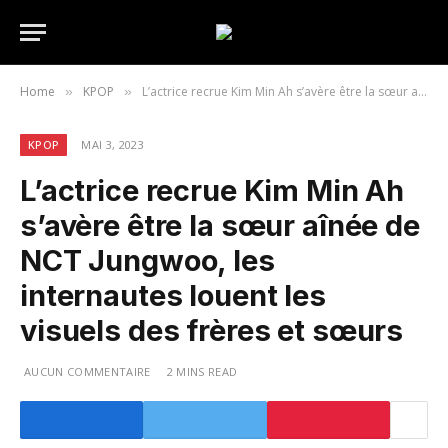
Home
KPOP
L’actrice recrue Kim Min Ah s’avère être la sœur aînée de NCT Jungwoo, les internautes louent les visuels des frères et sœurs
»
»
KPOP
MAI 3, 2023
L’actrice recrue Kim Min Ah
s’avère être la sœur aînée de
NCT Jungwoo, les
internautes louent les
visuels des frères et sœurs
AUCUN COMMENTAIRE
2 MINS READ