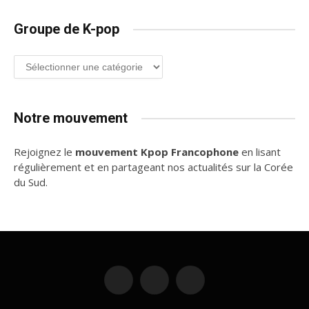
Groupe de K-pop
Groupe
de
K-
pop
Notre mouvement
Rejoignez le
mouvement Kpop Francophone
en lisant
régulièrement et en partageant nos actualités sur la Corée
du Sud.
Discord
X
Instagram
(Twitter)