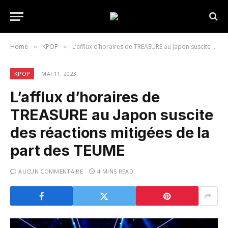
Home
KPOP
L’afflux d’horaires de TREASURE au Japon suscite des réactions mitigées de la part des TEUME
»
»
KPOP
MAI 11, 2023
L’afflux d’horaires de
TREASURE au Japon suscite
des réactions mitigées de la
part des TEUME
AUCUN COMMENTAIRE
4 MINS READ