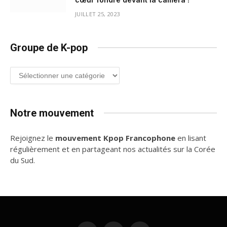
JUILLET 25, 2023
Groupe de K-pop
Groupe
de
K-
pop
Notre mouvement
Rejoignez le
mouvement Kpop Francophone
en lisant
régulièrement et en partageant nos actualités sur la Corée
du Sud.