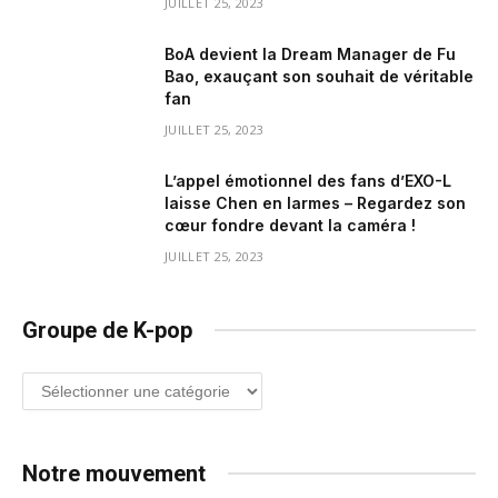
JUILLET 25, 2023
BoA devient la Dream Manager de Fu
Bao, exauçant son souhait de véritable
fan
JUILLET 25, 2023
L’appel émotionnel des fans d’EXO-L
laisse Chen en larmes – Regardez son
cœur fondre devant la caméra !
JUILLET 25, 2023
Groupe de K-pop
Groupe
de
K-
pop
Notre mouvement