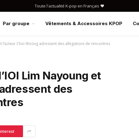
Toute l'actualité K-pop en Français ❤️
Par groupe
Vêtements & Accessoires KPOP
Co
t l’acteur Choi Woong adressent des allégations de rencontres
’IOI Lim Nayoung et
 adressent des
ntres
interest