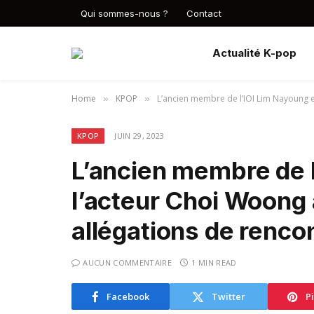
Qui sommes-nous ?
Contact
Actualité K-pop
Home
KPOP
L’ancien membre de l’IOI Lim Nayoung e
»
»
KPOP
JUIN 29, 2023
L’ancien membre de l
l’acteur Choi Woong
allégations de renco
AUCUN COMMENTAIRE
1 MIN READ
Facebook
Twitter
P