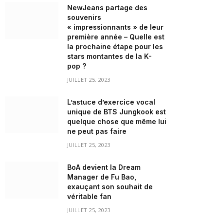
NewJeans partage des
souvenirs
« impressionnants » de leur
première année – Quelle est
la prochaine étape pour les
stars montantes de la K-
pop ?
JUILLET 25, 2023
L’astuce d’exercice vocal
unique de BTS Jungkook est
quelque chose que même lui
ne peut pas faire
JUILLET 25, 2023
BoA devient la Dream
Manager de Fu Bao,
exauçant son souhait de
véritable fan
JUILLET 25, 2023