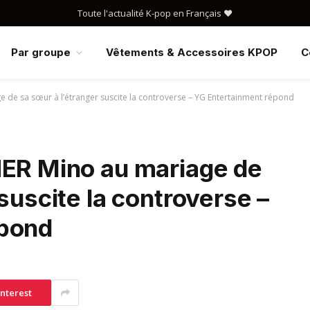
Toute l'actualité K-pop en Français ❤️
Par groupe
Vêtements & Accessoires KPOP
C
 de sa sœur à l’étranger suscite la controverse – YG Entertainment répond
NER Mino au mariage de
suscite la controverse –
épond
interest