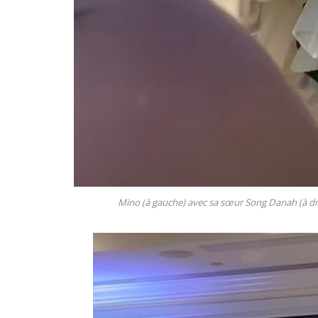
Mino (à gauche) avec sa sœur Song Danah (à dro