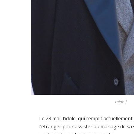
mine |
Le 28 mai, l’idole, qui remplit actuellement
l’étranger pour assister au mariage de s