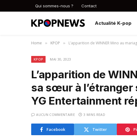
Qui sommes-nous ?
Contact
Actualité K-pop
Home
KPOP
L’apparition de WINNER Mino au mariage
»
»
KPOP
MAI 30, 2023
L’apparition de WIN
sa sœur à l’étranger 
YG Entertainment r
AUCUN COMMENTAIRE
3 MINS READ
Facebook
Twitter
P