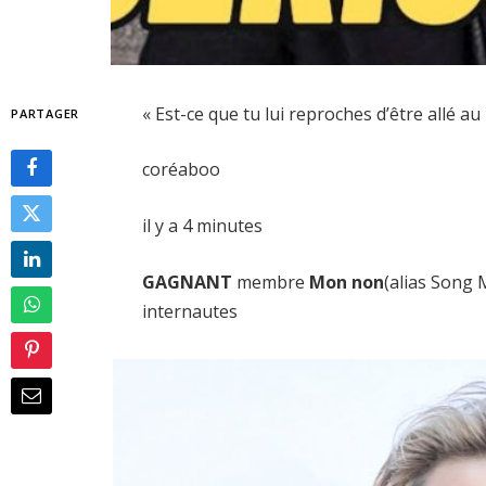
« Est-ce que tu lui reproches d’être allé a
PARTAGER
coréaboo
il y a 4 minutes
GAGNANT
membre
Mon non
(alias Song 
internautes