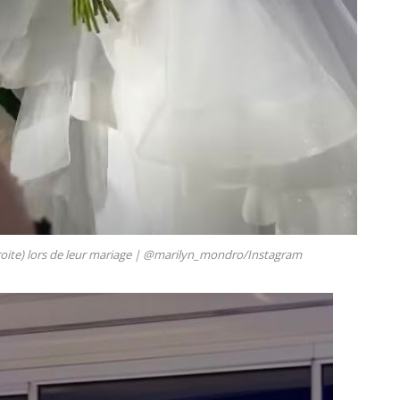
ite) lors de leur mariage |
@marilyn_mondro/Instagram