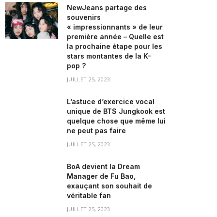
NewJeans partage des
souvenirs
« impressionnants » de leur
première année – Quelle est
la prochaine étape pour les
stars montantes de la K-
pop ?
JUILLET 25, 2023
L’astuce d’exercice vocal
unique de BTS Jungkook est
quelque chose que même lui
ne peut pas faire
JUILLET 25, 2023
BoA devient la Dream
Manager de Fu Bao,
exauçant son souhait de
véritable fan
JUILLET 25, 2023