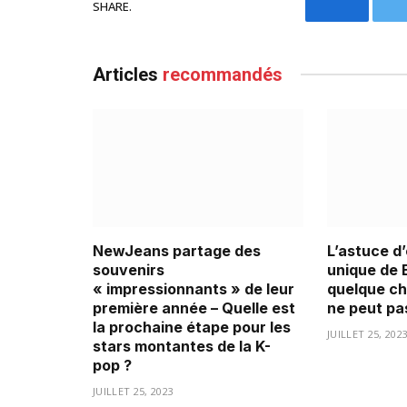
SHARE.
Faceboo
Articles
recommandés
NewJeans partage des
L’astuce d
souvenirs
unique de 
« impressionnants » de leur
quelque ch
première année – Quelle est
ne peut pas
la prochaine étape pour les
JUILLET 25, 202
stars montantes de la K-
pop ?
JUILLET 25, 2023