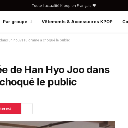
Toute l'actualité K-pop en Français ❤️
Par groupe
Vêtements & Accessoires KPOP
Co
 dans un nouveau drame a choqué le public
lée de Han Hyo Joo dans
choqué le public
terest