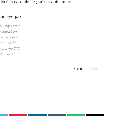
 lycéen capable de guérir rapidement.
Moving » sera
résenté en
remière le 9
août via la
ateforme OTT
Disney+.
Source : k14