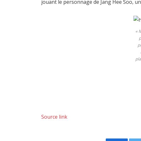
jouant le personnage de Jang Hee Soo, un
« 
p
p
pl
Source link