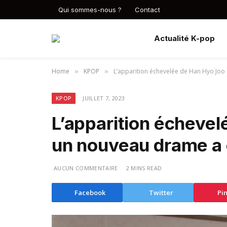
Qui sommes-nous ?
Contact
Actualité K-pop
Home
KPOP
L’apparition échevelée de Han Hyo Joo
»
»
KPOP
JUILLET 7, 2023
L’apparition écheve
un nouveau drame a 
AUCUN COMMENTAIRE
2 MINS READ
Facebook
Twitter
Pin