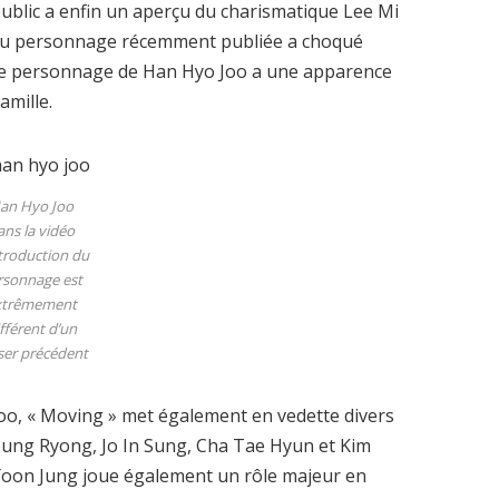
ublic a enfin un aperçu du charismatique Lee Mi
n du personnage récemment publiée a choqué
 le personnage de Han Hyo Joo a une apparence
amille.
an Hyo Joo
ans la vidéo
ntroduction du
rsonnage est
xtrêmement
fférent d’un
ser précédent
oo, « Moving » met également en vedette divers
eung Ryong, Jo In Sung, Cha Tae Hyun et Kim
 Yoon Jung joue également un rôle majeur en