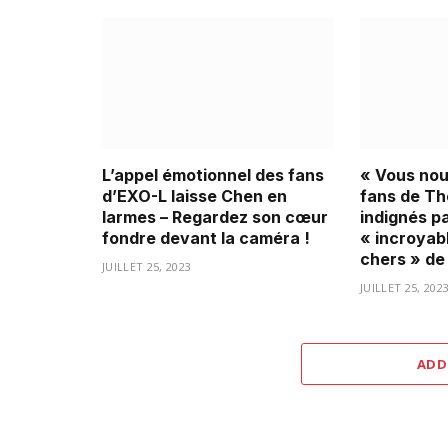
L’appel émotionnel des fans
« Vous nous
d’EXO-L laisse Chen en
fans de Th
larmes – Regardez son cœur
indignés pa
fondre devant la caméra !
« incroyab
chers » de
JUILLET 25, 2023
JUILLET 25, 202
ADD