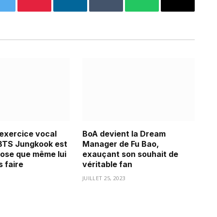
k
Twitter
Pinterest
LinkedIn
Tumblr
WhatsApp
Email
’exercice vocal
BoA devient la Dream
BTS Jungkook est
Manager de Fu Bao,
ose que même lui
exauçant son souhait de
 faire
véritable fan
3
JUILLET 25, 2023