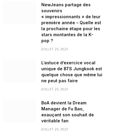
NewJeans partage des
souvenirs
« impressionnants » de leur
première année – Quelle est
la prochaine étape pour les
stars montantes de la K-
pop ?
JUILLET 25, 2023
L’astuce d’exercice vocal
unique de BTS Jungkook est
quelque chose que même lui
ne peut pas faire
JUILLET 25, 2023
BoA devient la Dream
Manager de Fu Bao,
exauçant son souhait de
véritable fan
JUILLET 25, 2023