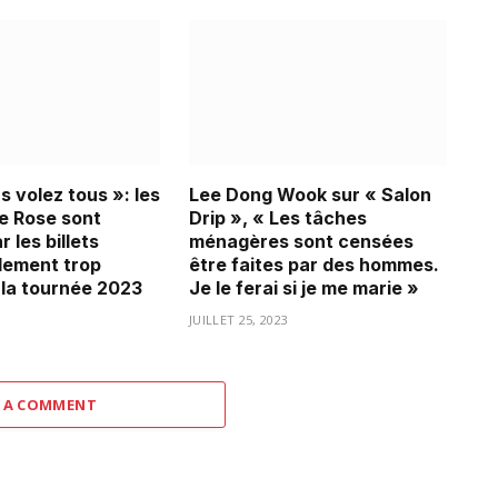
 volez tous »: les
Lee Dong Wook sur « Salon
e Rose sont
Drip », « Les tâches
r les billets
ménagères sont censées
lement trop
être faites par des hommes.
 la tournée 2023
Je le ferai si je me marie »
3
JUILLET 25, 2023
 A COMMENT