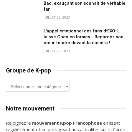
Bao, exauçant son souhait de véritable
fan
JUILLET 25, 2023
L’appel émotionnel des fans d’EXO-L
laisse Chen en larmes – Regardez son
cœur fondre devant la caméra !
JUILLET 25, 2023
Groupe de K-pop
Groupe
de
K-
pop
Notre mouvement
Rejoignez le
mouvement Kpop Francophone
en lisant
régulièrement et en partageant nos actualités sur la Corée