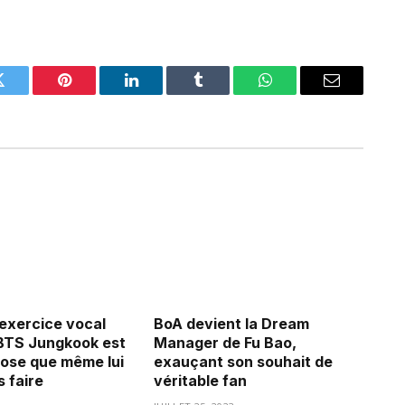
Twitter
Pinterest
LinkedIn
Tumblr
WhatsApp
Email
’exercice vocal
BoA devient la Dream
BTS Jungkook est
Manager de Fu Bao,
ose que même lui
exauçant son souhait de
 faire
véritable fan