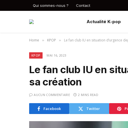
Qui sommes-nous ?
Contact
Actualité K-pop
Home
KPOP
Le fan club IU en situation d’urgence de
»
»
KPOP
MAI 16, 2023
Le fan club IU en sit
sa création
AUCUN COMMENTAIRE
2 MINS READ
Facebook
Twitter
P