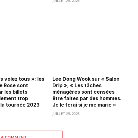
3
JUILLET 25, 2023
 volez tous »: les
Lee Dong Wook sur « Salon
e Rose sont
Drip », « Les tâches
r les billets
ménagères sont censées
lement trop
être faites par des hommes.
 la tournée 2023
Je le ferai si je me marie »
3
JUILLET 25, 2023
 A COMMENT