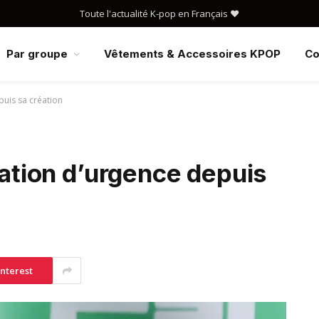
Toute l'actualité K-pop en Français ❤️
Par groupe
Vêtements & Accessoires KPOP
Co
puis sa création
uation d’urgence depuis
interest