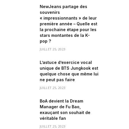
NewJeans partage des
souvenirs
« impressionnants » de leur
première année – Quelle est
la prochaine étape pour les
stars montantes de la K-
pop ?
JUILLET 25, 2023
L’astuce d’exercice vocal
unique de BTS Jungkook est
quelque chose que même lui
ne peut pas faire
JUILLET 25, 2023
BoA devient la Dream
Manager de Fu Bao,
exauçant son souhait de
véritable fan
JUILLET 25, 2023