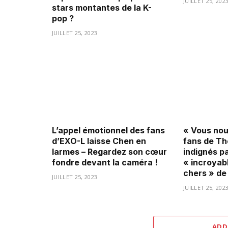
JUILLET 25, 202
stars montantes de la K-
pop ?
JUILLET 25, 2023
L’appel émotionnel des fans
« Vous nous
d’EXO-L laisse Chen en
fans de Th
larmes – Regardez son cœur
indignés pa
fondre devant la caméra !
« incroyab
chers » de
JUILLET 25, 2023
JUILLET 25, 202
ADD