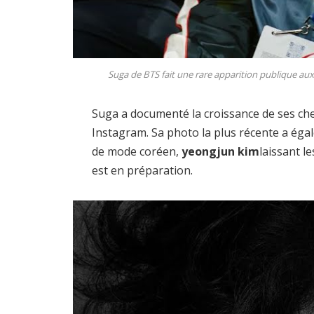
Suga de BTS fait une rare apparition publique a
Suga a documenté la croissance de ses che
Instagram. Sa photo la plus récente a ég
de mode coréen,
yeongjun kim
laissant 
est en préparation.