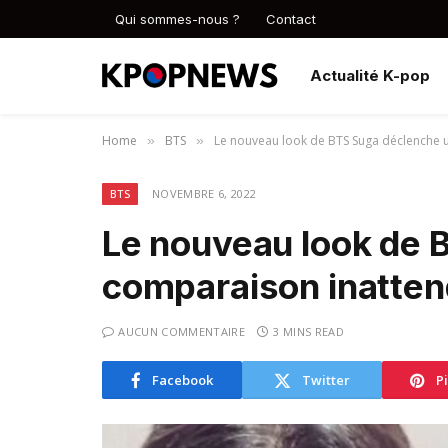
Qui sommes-nous ?
Contact
Actualité K-pop
Home
BTS
Le nouveau look de BTS Suga déclenche 
»
»
BTS
NOVEMBRE 6, 2022
Le nouveau look de 
comparaison inatte
AUCUN COMMENTAIRE
3 MINS READ
Facebook
Twitter
P