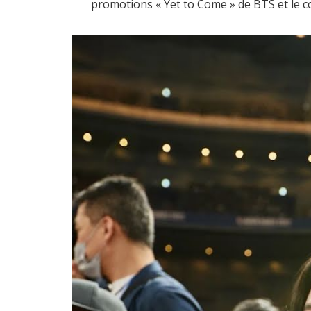
promotions « Yet to Come » de BTS et le co