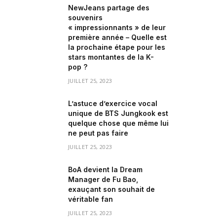
NewJeans partage des
souvenirs
« impressionnants » de leur
première année – Quelle est
la prochaine étape pour les
stars montantes de la K-
pop ?
JUILLET 25, 2023
L’astuce d’exercice vocal
unique de BTS Jungkook est
quelque chose que même lui
ne peut pas faire
JUILLET 25, 2023
BoA devient la Dream
Manager de Fu Bao,
exauçant son souhait de
véritable fan
JUILLET 25, 2023