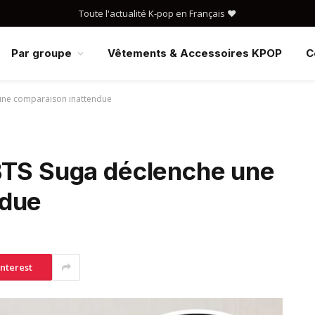
Toute l'actualité K-pop en Français ❤️
Par groupe
Vêtements & Accessoires KPOP
C
une comparaison inattendue
BTS Suga déclenche une
ndue
interest