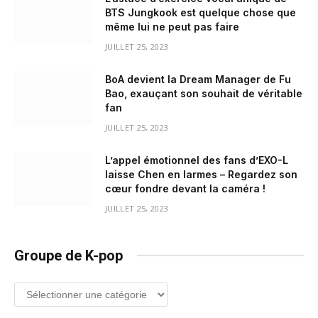
BTS Jungkook est quelque chose que
même lui ne peut pas faire
JUILLET 25, 2023
BoA devient la Dream Manager de Fu
Bao, exauçant son souhait de véritable
fan
JUILLET 25, 2023
L’appel émotionnel des fans d’EXO-L
laisse Chen en larmes – Regardez son
cœur fondre devant la caméra !
JUILLET 25, 2023
Groupe de K-pop
Groupe
de