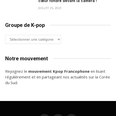
cœur fondre devant la caméra !
JUILLET 25, 2023
Groupe de K-pop
Groupe
de
K-
pop
Notre mouvement
Rejoignez le
mouvement Kpop Francophone
en lisant
régulièrement et en partageant nos actualités sur la Corée
du Sud.