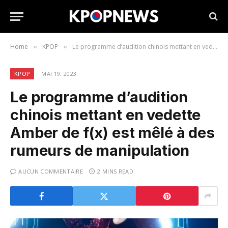
Home
KPOP
Le programme d’audition chinois mettant en vedette Amber de f(x) est mêlé à des rumeurs de manipulation
»
»
KPOP
MAI 19, 2023
Le programme d’audition
chinois mettant en vedette
Amber de f(x) est mêlé à des
rumeurs de manipulation
AUCUN COMMENTAIRE
2 MINS READ