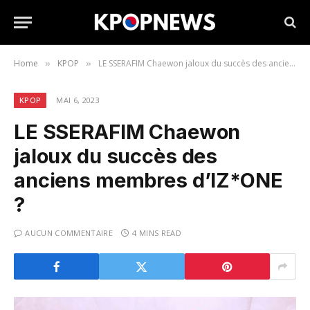
Home
KPOP
LE SSERAFIM Chaewon jaloux du succès des anciens membres d’IZ*ONE ?
»
»
KPOP
MAI 6, 2023
LE SSERAFIM Chaewon
jaloux du succès des
anciens membres d’IZ*ONE
?
AUCUN COMMENTAIRE
4 MINS READ