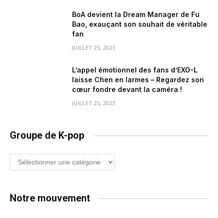
BoA devient la Dream Manager de Fu
Bao, exauçant son souhait de véritable
fan
JUILLET 25, 2023
L’appel émotionnel des fans d’EXO-L
laisse Chen en larmes – Regardez son
cœur fondre devant la caméra !
JUILLET 25, 2023
Groupe de K-pop
Groupe
de
K-
pop
Notre mouvement