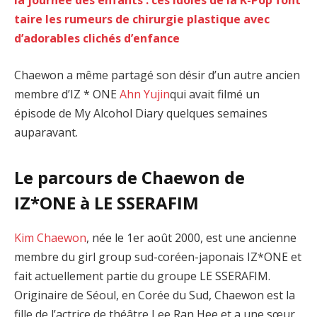
la journée des enfants : ces idoles de la K-Pop font
taire les rumeurs de chirurgie plastique avec
d’adorables clichés d’enfance
Chaewon a même partagé son désir d’un autre ancien
membre d’IZ * ONE
Ahn Yujin
qui avait filmé un
épisode de My Alcohol Diary quelques semaines
auparavant.
Le parcours de Chaewon de
IZ*ONE à LE SSERAFIM
Kim Chaewon
, née le 1er août 2000, est une ancienne
membre du girl group sud-coréen-japonais IZ*ONE et
fait actuellement partie du groupe LE SSERAFIM.
Originaire de Séoul, en Corée du Sud, Chaewon est la
fille de l’actrice de théâtre Lee Ran Hee et a une sœur