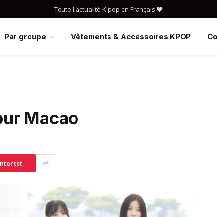
Toute l'actualité K-pop en Français ❤️
Par groupe
Vêtements & Accessoires KPOP
Co
our Macao
interest