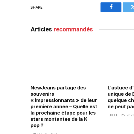
SHARE.
Facebook
Articles
recommandés
NewJeans partage des
L’astuce d
souvenirs
unique de 
« impressionnants » de leur
quelque ch
première année – Quelle est
ne peut pas
la prochaine étape pour les
JUILLET 25, 202
stars montantes de la K-
pop ?
JUILLET 25, 2023