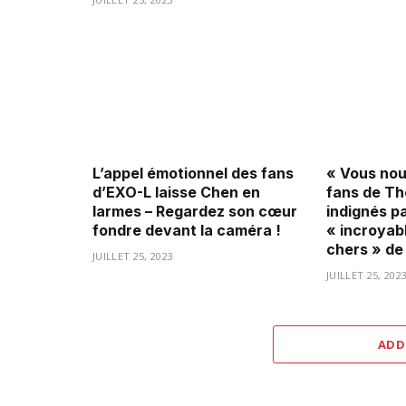
L’appel émotionnel des fans
« Vous nous
d’EXO-L laisse Chen en
fans de Th
larmes – Regardez son cœur
indignés pa
fondre devant la caméra !
« incroyab
chers » de
JUILLET 25, 2023
JUILLET 25, 202
ADD