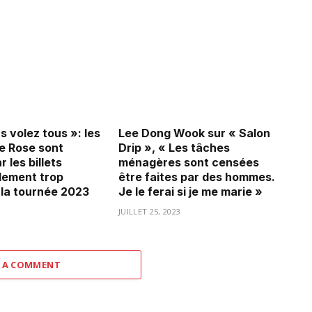
 volez tous »: les
Lee Dong Wook sur « Salon
e Rose sont
Drip », « Les tâches
r les billets
ménagères sont censées
lement trop
être faites par des hommes.
 la tournée 2023
Je le ferai si je me marie »
3
JUILLET 25, 2023
 A COMMENT