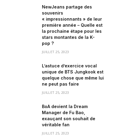
NewJeans partage des
souvenirs
« impressionnants » de leur
première année – Quelle est
la prochaine étape pour les
stars montantes de la K-
pop ?
JUILLET 25, 2023
L’astuce d’exercice vocal
unique de BTS Jungkook est
quelque chose que même lui
ne peut pas faire
JUILLET 25, 2023
BoA devient la Dream
Manager de Fu Bao,
exauçant son souhait de
véritable fan
JUILLET 25, 2023