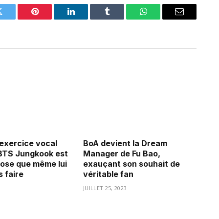
Twitter
Pinterest
LinkedIn
Tumblr
WhatsApp
Email
’exercice vocal
BoA devient la Dream
BTS Jungkook est
Manager de Fu Bao,
ose que même lui
exauçant son souhait de
 faire
véritable fan
3
JUILLET 25, 2023