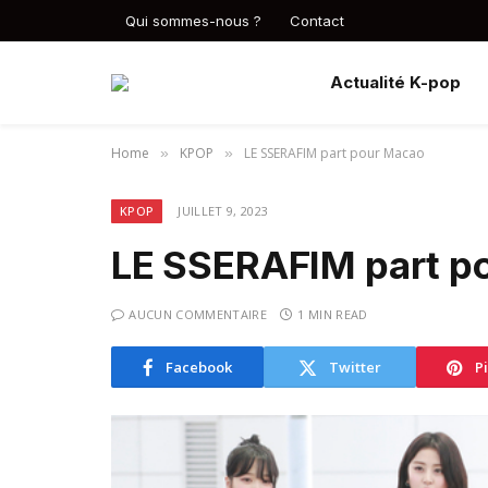
Qui sommes-nous ?
Contact
Actualité K-pop
Home
KPOP
LE SSERAFIM part pour Macao
»
»
KPOP
JUILLET 9, 2023
LE SSERAFIM part p
AUCUN COMMENTAIRE
1 MIN READ
Facebook
Twitter
P