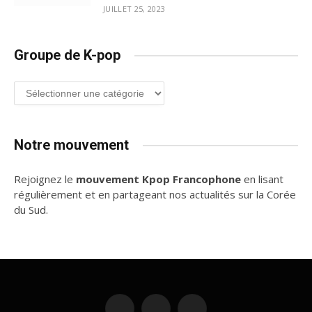
JUILLET 25, 2023
Groupe de K-pop
Groupe
de
K-
pop
Notre mouvement
Rejoignez le
mouvement Kpop Francophone
en lisant
régulièrement et en partageant nos actualités sur la Corée
du Sud.