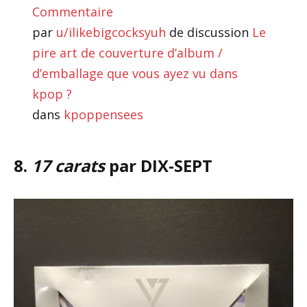
Commentaire
par
u/ilikebigcocksyuh
de discussion
Le
pire art de couverture d’album /
d’emballage que vous ayez vu dans
kpop ?
dans
kpoppensees
8.
17 carats
par DIX-SEPT