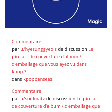
Commentaire
par
u/hyesunggyeols
de discussion
Le
pire art de couverture d’album /
d’emballage que vous ayez vu dans
kpop ?
dans
kpoppensees
Commentaire
par
u/soulmatz
de discussion
Le pire art
de couverture d’album / d’emballage que