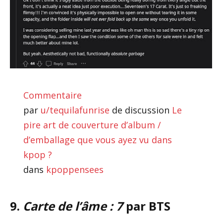
Commentaire
par
u/tequilafunrise
de discussion
Le
pire art de couverture d’album /
d’emballage que vous ayez vu dans
kpop ?
dans
kpoppensees
9.
Carte de l’âme : 7
par BTS