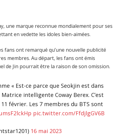
way, une marque reconnue mondialement pour ses
ttant en vedette les idoles bien-aimées.
les fans ont remarqué qu’une nouvelle publicité
utres membres. Au départ, les fans ont émis
el de Jin pourrait être la raison de son omission.
mme « Est-ce parce que Seokjin est dans
. Matrice intelligente Coway Berex. C’est
 11 février. Les 7 membres du BTS sont
o/umsF2lckHp
pic.twitter.com/FfdjlgGV6B
htstar1201)
16 mai 2023