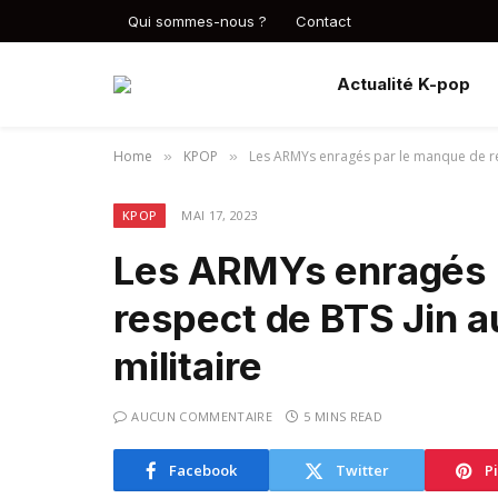
Qui sommes-nous ?
Contact
Actualité K-pop
Home
KPOP
Les ARMYs enragés par le manque de resp
»
»
KPOP
MAI 17, 2023
Les ARMYs enragés 
respect de BTS Jin a
militaire
AUCUN COMMENTAIRE
5 MINS READ
Facebook
Twitter
P