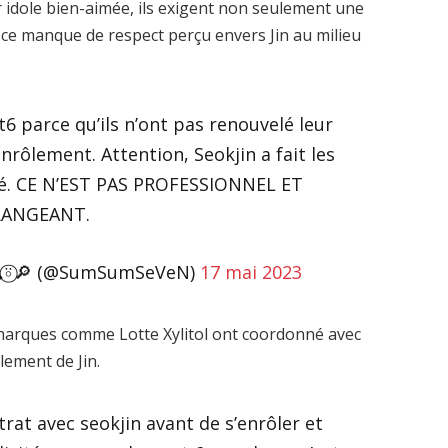
ur idole bien-aimée, ils exigent non seulement une
de ce manque de respect perçu envers Jin au milieu
t6 parce qu’ils n’ont pas renouvelé leur
nrôlement. Attention, Seokjin a fait les
flé. CE N’EST PAS PROFESSIONNEL ET
RANGEANT.
⍤⃝🔎 (@SumSumSeVeN)
17 mai 2023
marques comme Lotte Xylitol ont coordonné avec
lement de Jin.
rat avec seokjin avant de s’enrôler et