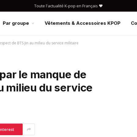
Toute l'actualité K-pop en Français ❤️
Par groupe
Vêtements & Accessoires KPOP
Co
ect de BTS Jin au milieu du service militaire
par le manque de
u milieu du service
interest