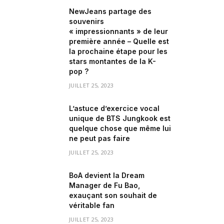
NewJeans partage des
souvenirs
« impressionnants » de leur
première année – Quelle est
la prochaine étape pour les
stars montantes de la K-
pop ?
JUILLET 25, 2023
L’astuce d’exercice vocal
unique de BTS Jungkook est
quelque chose que même lui
ne peut pas faire
JUILLET 25, 2023
BoA devient la Dream
Manager de Fu Bao,
exauçant son souhait de
véritable fan
JUILLET 25, 2023