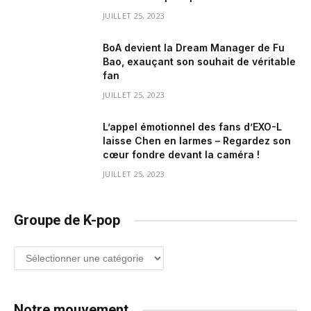
JUILLET 25, 2023
BoA devient la Dream Manager de Fu
Bao, exauçant son souhait de véritable
fan
JUILLET 25, 2023
L’appel émotionnel des fans d’EXO-L
laisse Chen en larmes – Regardez son
cœur fondre devant la caméra !
JUILLET 25, 2023
Groupe de K-pop
Groupe
de
K-
pop
Notre mouvement