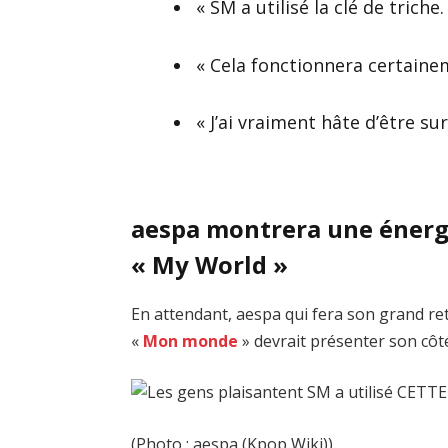
« SM a utilisé la clé de triche.
« Cela fonctionnera certaine
« J’ai vraiment hâte d’être sur
aespa montrera une énergie
« My World »
En attendant, aespa qui fera son grand re
«
Mon monde
» devrait présenter son côté 
(Photo : aespa (Kpop Wiki))