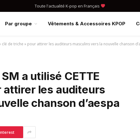
Toute l'actualité K-pop en Français
Par groupe
Vêtements & Accessoires KPOP
C
« clé de triche » pour attirer les auditeurs masculins vers la nouvelle chanson d
 SM a utilisé CETTE
 attirer les auditeurs
ouvelle chanson d’aespa
interest