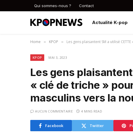
Qui sommes-nous ?
Contact
Actualité K-pop
Home
KPOP
Les gens plaisantent SM a utilisé CETTE 
»
»
KPOP
MAI 3, 2023
Les gens plaisantent
« clé de triche » pour
masculins vers la n
AUCUN COMMENTAIRE
4 MINS READ
Facebook
Twitter
P