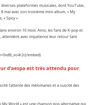
r diverses plateformes musicales, dont YouTube,
le 8 mai avec son troisième mini-album, « My
, « Spicy ».
dans environ 10 mois. Ainsi, les fans de K-pop et
), attendent avec impatience leur retour tant
?v=0xdB_vo4r2c(/embed)
ur d’aespa est très attendu pour
cité l’attente des mélomanes et a suscité des
To My World » est une chanson pop alternative qui