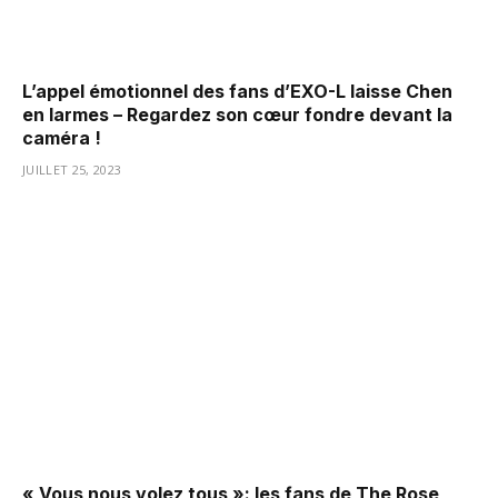
L’appel émotionnel des fans d’EXO-L laisse Chen
en larmes – Regardez son cœur fondre devant la
caméra !
JUILLET 25, 2023
« Vous nous volez tous »: les fans de The Rose