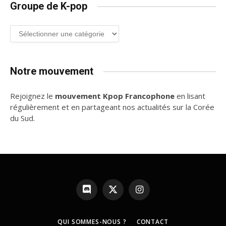
Groupe de K-pop
Groupe
de
K-
pop
Notre mouvement
Rejoignez le
mouvement Kpop Francophone
en lisant
régulièrement et en partageant nos actualités sur la Corée
du Sud.
Discord
X
Instagram
(Twitter)
QUI SOMMES-NOUS ?
CONTACT