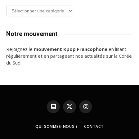
Groupe
de
K-
pop
Notre mouvement
Rejoignez le
mouvement Kpop Francophone
en lisant
régulièrement et en partageant nos actualités sur la Corée
du Sud.
Discord
X
Instagram
(Twitter)
QUI SOMMES-NOUS ?
CONTACT