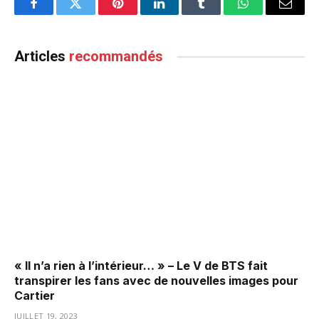
Facebook
Twitter
Pinterest
LinkedIn
Tumblr
WhatsApp
Email
Articles
recommandés
« Il n’a rien à l’intérieur… » – Le V de BTS fait
transpirer les fans avec de nouvelles images pour
Cartier
JUILLET 19, 2023