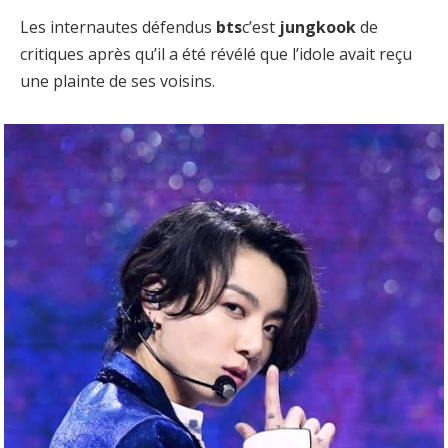
Les internautes défendus
bts
c’est
jungkook
de
critiques après qu’il a été révélé que l’idole avait reçu
une plainte de ses voisins.