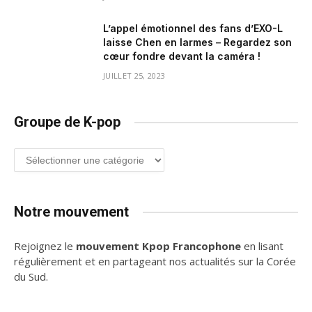
L’appel émotionnel des fans d’EXO-L
laisse Chen en larmes – Regardez son
cœur fondre devant la caméra !
JUILLET 25, 2023
Groupe de K-pop
Groupe
de
K-
pop
Notre mouvement
Rejoignez le
mouvement Kpop Francophone
en lisant
régulièrement et en partageant nos actualités sur la Corée
du Sud.