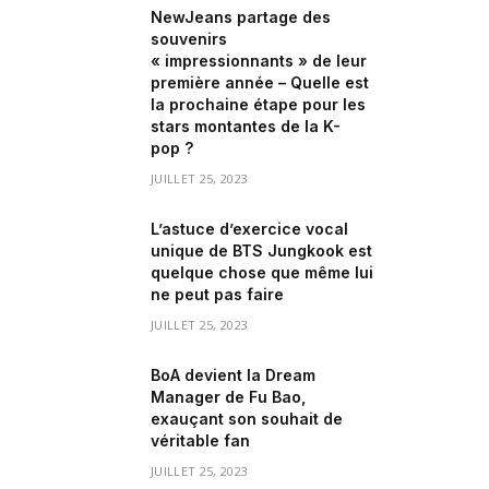
NewJeans partage des
souvenirs
« impressionnants » de leur
première année – Quelle est
la prochaine étape pour les
stars montantes de la K-
pop ?
JUILLET 25, 2023
L’astuce d’exercice vocal
unique de BTS Jungkook est
quelque chose que même lui
ne peut pas faire
JUILLET 25, 2023
BoA devient la Dream
Manager de Fu Bao,
exauçant son souhait de
véritable fan
JUILLET 25, 2023