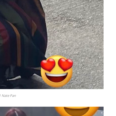
|
Nate Pan