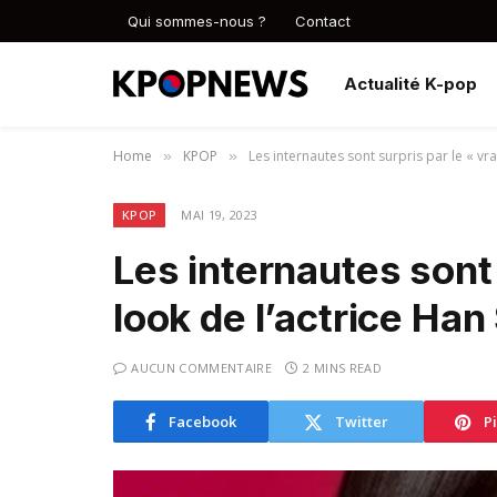
Qui sommes-nous ?
Contact
Actualité K-pop
Home
KPOP
Les internautes sont surpris par le « vra
»
»
KPOP
MAI 19, 2023
Les internautes sont 
look de l’actrice Ha
AUCUN COMMENTAIRE
2 MINS READ
Facebook
Twitter
P