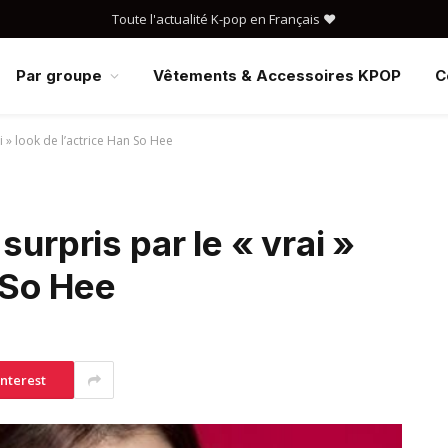
Toute l'actualité K-pop en Français ❤️
Par groupe
Vêtements & Accessoires KPOP
C
i » look de l’actrice Han So Hee
surpris par le « vrai »
n So Hee
interest