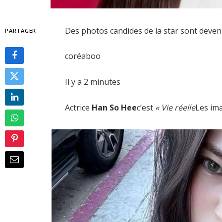
Des photos candides de la star sont devenu
PARTAGER
coréaboo
Il y a 2 minutes
Actrice
Han So Hee
c’est
« Vie réelle
Les ima