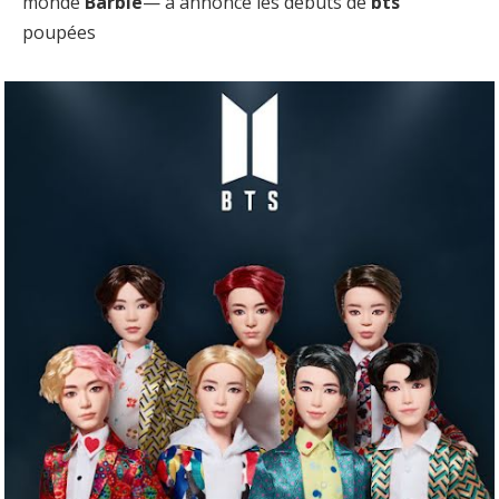
monde
Barbie
— a annoncé les débuts de
bts
poupées