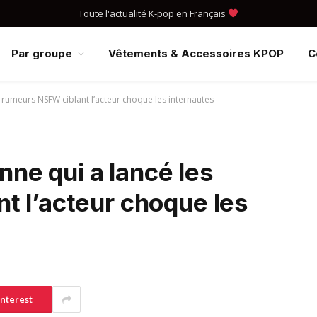
Toute l'actualité K-pop en Français
Par groupe
Vêtements & Accessoires KPOP
C
s rumeurs NSFW ciblant l’acteur choque les internautes
onne qui a lancé les
t l’acteur choque les
interest