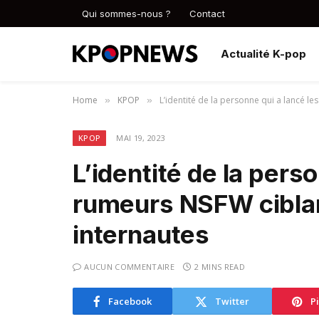
Qui sommes-nous ?
Contact
Actualité K-pop
Home
KPOP
L’identité de la personne qui a lancé le
»
»
KPOP
MAI 19, 2023
L’identité de la pers
rumeurs NSFW ciblan
internautes
AUCUN COMMENTAIRE
2 MINS READ
Facebook
Twitter
P