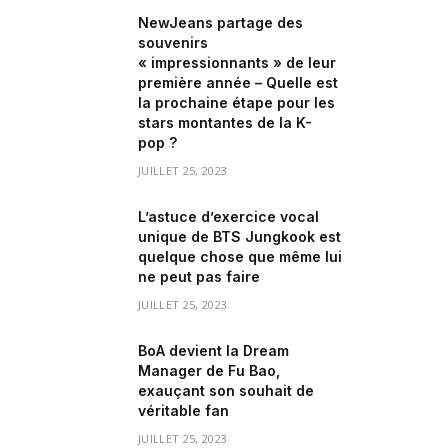
NewJeans partage des
souvenirs
« impressionnants » de leur
première année – Quelle est
la prochaine étape pour les
stars montantes de la K-
pop ?
JUILLET 25, 2023
L’astuce d’exercice vocal
unique de BTS Jungkook est
quelque chose que même lui
ne peut pas faire
JUILLET 25, 2023
BoA devient la Dream
Manager de Fu Bao,
exauçant son souhait de
véritable fan
JUILLET 25, 2023