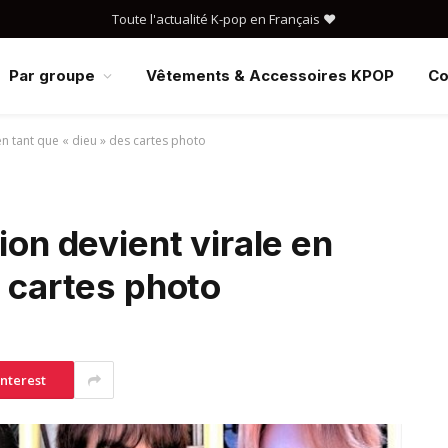
Toute l'actualité K-pop en Français ❤️
Par groupe
Vêtements & Accessoires KPOP
Co
en tant que « dieu » des cartes photo
ion devient virale en
s cartes photo
interest