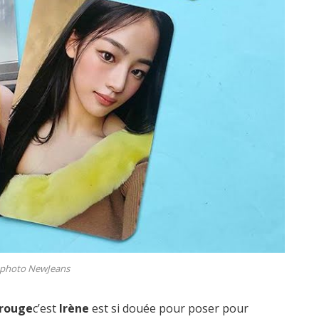
 photo NewJeans
 rouge
c’est
Irène
est si douée pour poser pour