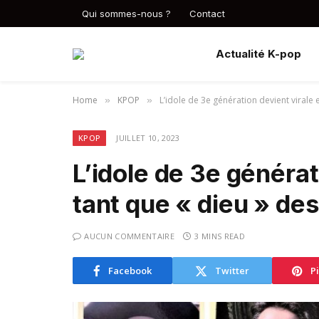
Qui sommes-nous ?
Contact
Actualité K-pop
Home
KPOP
L’idole de 3e génération devient virale 
»
»
KPOP
JUILLET 10, 2023
L’idole de 3e générat
tant que « dieu » de
AUCUN COMMENTAIRE
3 MINS READ
Facebook
Twitter
P