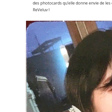
des photocards qu’elle donne envie de les
ReVeluv !