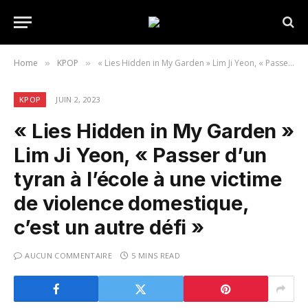
Home
KPOP
« Lies Hidden in My Garden » Lim Ji Yeon, « Passer d’un tyran à l’école à une victime de violence domestique, c’est un autre défi »
»
»
KPOP
JUIN 2, 2023
« Lies Hidden in My Garden »
Lim Ji Yeon, « Passer d’un
tyran à l’école à une victime
de violence domestique,
c’est un autre défi »
AUCUN COMMENTAIRE
5 MINS READ