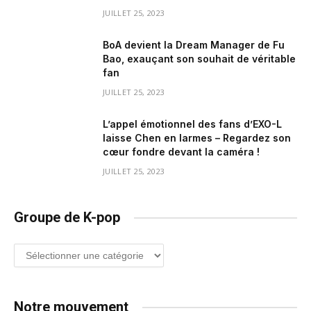
JUILLET 25, 2023
BoA devient la Dream Manager de Fu
Bao, exauçant son souhait de véritable
fan
JUILLET 25, 2023
L’appel émotionnel des fans d’EXO-L
laisse Chen en larmes – Regardez son
cœur fondre devant la caméra !
JUILLET 25, 2023
Groupe de K-pop
Groupe
de
K-
pop
Notre mouvement