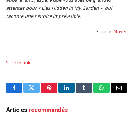
auparavant. J’espère que vous avez de grandes
attentes pour « Lies Hidden in My Garden », qui
raconte une histoire imprévisible.
Source:
Naver
Source link
Facebook
Twitter
Pinterest
LinkedIn
Tumblr
WhatsApp
Email
Articles
recommandés