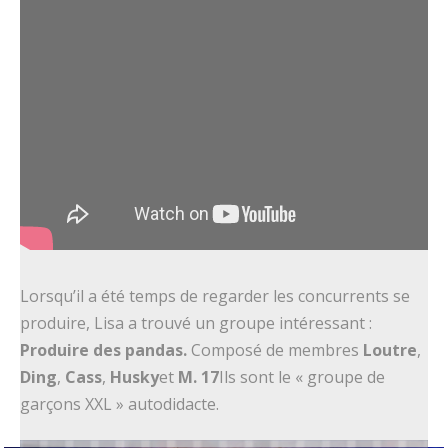
Lorsqu’il a été temps de regarder les concurrents se
produire, Lisa a trouvé un groupe intéressant :
Produire des pandas.
Composé de membres
Loutre
,
Ding
,
Cass
,
Husky
et
M. 17
Ils sont le « groupe de
garçons XXL » autodidacte.