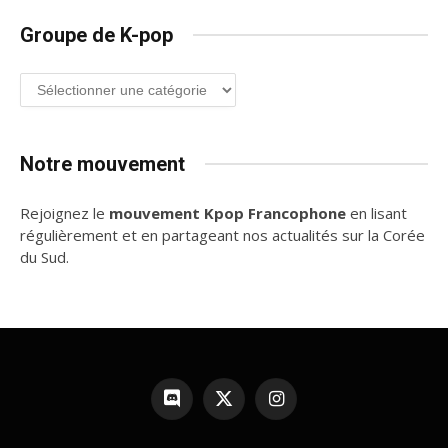
Groupe de K-pop
Groupe
de
K-
pop
Notre mouvement
Rejoignez le
mouvement Kpop Francophone
en lisant
régulièrement et en partageant nos actualités sur la Corée
du Sud.
Discord
X
Instagram
(Twitter)