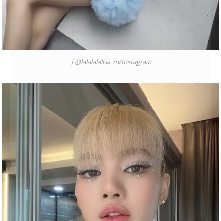
|
@lalalalalisa_m
/
Instagram