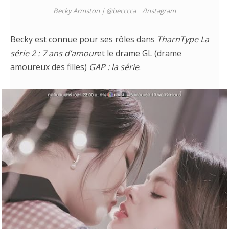
Becky Armston |
@becccca__
/
Instagram
Becky est connue pour ses rôles dans
TharnType La
série 2 : 7 ans d’amour
et le drame GL (drame
amoureux des filles)
GAP : la série
.