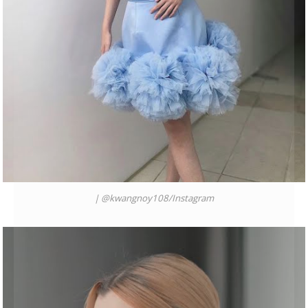
|
@kwangnoy108
/
Instagram