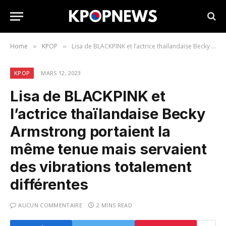
Home
KPOP
Lisa de BLACKPINK et l’actrice thaïlandaise Becky Armstrong portaient la même tenue mais servaient des vibrations totalement différentes
»
»
KPOP
MARS 12, 2023
Lisa de BLACKPINK et
l’actrice thaïlandaise Becky
Armstrong portaient la
même tenue mais servaient
des vibrations totalement
différentes
AUCUN COMMENTAIRE
2 MINS READ