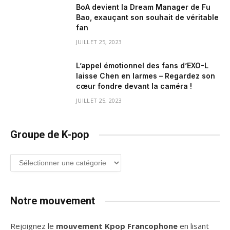
BoA devient la Dream Manager de Fu
Bao, exauçant son souhait de véritable
fan
JUILLET 25, 2023
L’appel émotionnel des fans d’EXO-L
laisse Chen en larmes – Regardez son
cœur fondre devant la caméra !
JUILLET 25, 2023
Groupe de K-pop
Groupe
de
K-
pop
Notre mouvement
Rejoignez le
mouvement Kpop Francophone
en lisant