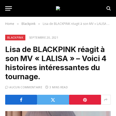
Home
Blackpink
Lisa de BLACKPINK réagit à son MV « LALISA » – Voici 4 histoires intéressantes du tournage.
»
»
BLACKPINK
SEPTEMBRE 20, 2021
Lisa de BLACKPINK réagit à
son MV « LALISA » – Voici 4
histoires intéressantes du
tournage.
AUCUN COMMENTAIRE
3 MINS READ