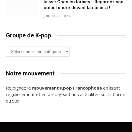
laisse Chen en larmes – Regardez son
cœur fondre devant la caméra !
JUILLET 25, 2023
Groupe de K-pop
Groupe
de
K-
pop
Notre mouvement
Rejoignez le
mouvement Kpop Francophone
en lisant
régulièrement et en partageant nos actualités sur la Corée
du Sud.