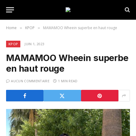
Home
KPOP
MAMAMOO Wheein superbe en haut rouge
»
»
KPOP
JUIN 1, 2023
MAMAMOO Wheein superbe
en haut rouge
AUCUN COMMENTAIRE
1 MIN READ