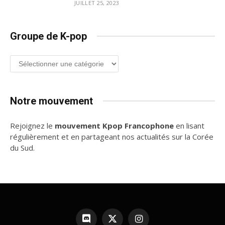
JUILLET 25, 2023
Groupe de K-pop
Groupe
de
K-
pop
Notre mouvement
Rejoignez le
mouvement Kpop Francophone
en lisant
régulièrement et en partageant nos actualités sur la Corée
du Sud.
Discord
X
Instagram