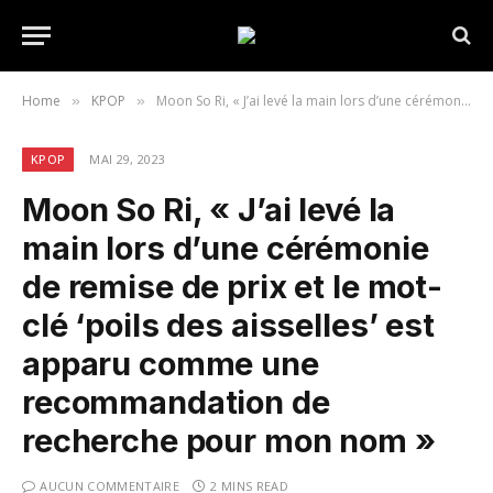
Home
KPOP
Moon So Ri, « J’ai levé la main lors d’une cérémonie de remise de prix et le mot-clé ‘poils des aisselles’ est apparu comme une recommandation de recherche pour mon nom »
»
»
KPOP
MAI 29, 2023
Moon So Ri, « J’ai levé la
main lors d’une cérémonie
de remise de prix et le mot-
clé ‘poils des aisselles’ est
apparu comme une
recommandation de
recherche pour mon nom »
AUCUN COMMENTAIRE
2 MINS READ