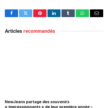
Facebook
Twitter
Pinterest
LinkedIn
Tumblr
WhatsApp
Email
Articles
recommandés
NewJeans partage des souvenirs
« impressionnants » de leur première année –