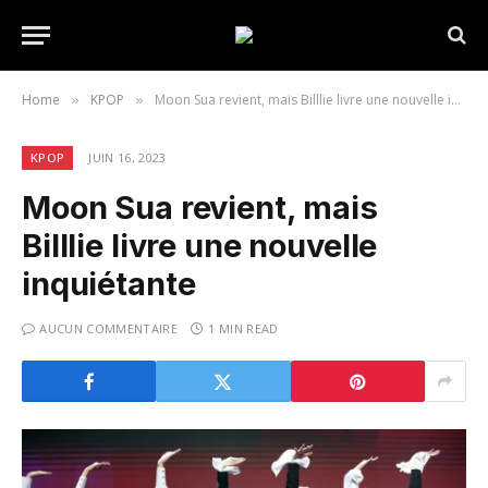
Home
KPOP
Moon Sua revient, mais Billlie livre une nouvelle inquiétante
»
»
KPOP
JUIN 16, 2023
Moon Sua revient, mais
Billlie livre une nouvelle
inquiétante
AUCUN COMMENTAIRE
1 MIN READ