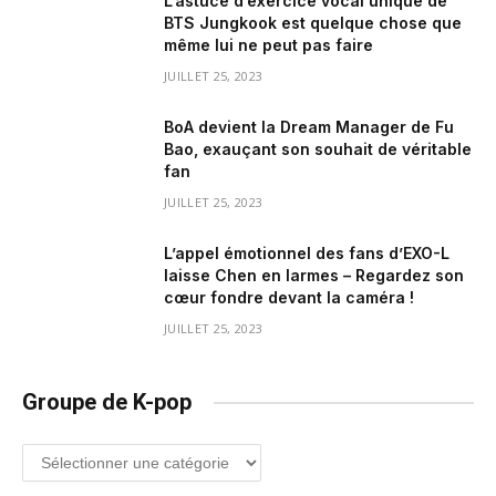
L’astuce d’exercice vocal unique de
BTS Jungkook est quelque chose que
même lui ne peut pas faire
JUILLET 25, 2023
BoA devient la Dream Manager de Fu
Bao, exauçant son souhait de véritable
fan
JUILLET 25, 2023
L’appel émotionnel des fans d’EXO-L
laisse Chen en larmes – Regardez son
cœur fondre devant la caméra !
JUILLET 25, 2023
Groupe de K-pop
Groupe
de