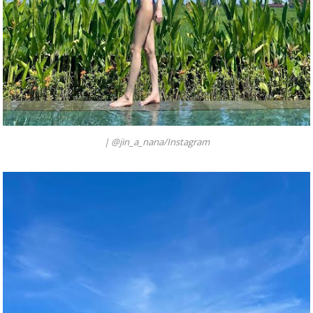
|
@jin_a_nana/Instagram