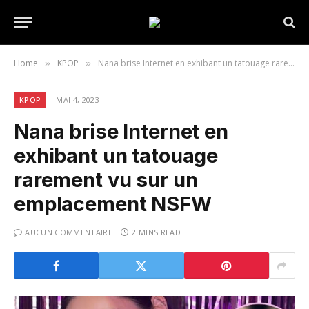
Home
KPOP
Nana brise Internet en exhibant un tatouage rarement vu sur un emplacement NSFW
»
»
KPOP
MAI 4, 2023
Nana brise Internet en
exhibant un tatouage
rarement vu sur un
emplacement NSFW
AUCUN COMMENTAIRE
2 MINS READ