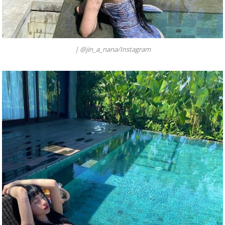
|
@jin_a_nana/Instagram