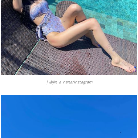
|
@jin_a_nana/Instagram