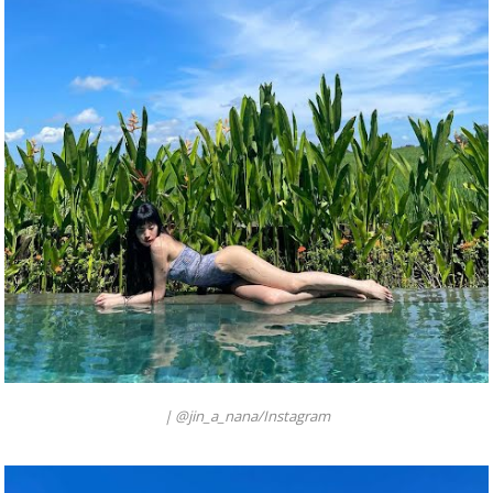
|
@jin_a_nana/Instagram