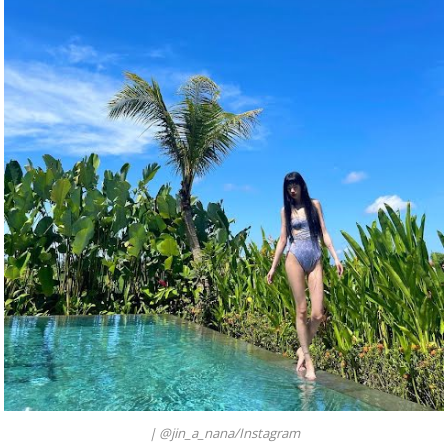
|
@jin_a_nana/Instagram