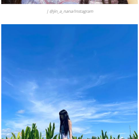
|
@jin_a_nana/Instagram