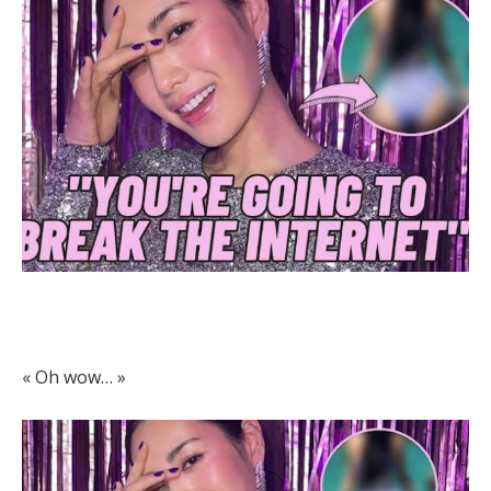
« Oh wow… »