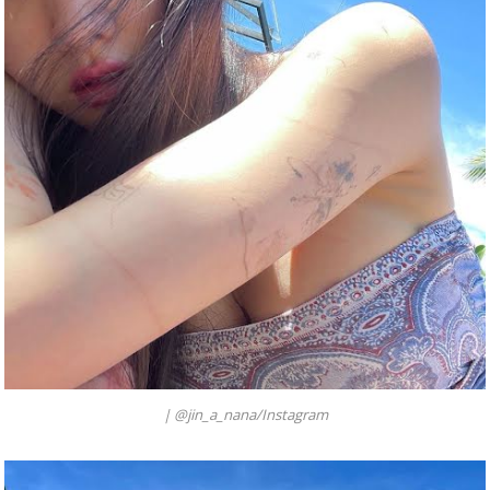
|
@jin_a_nana/Instagram