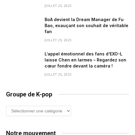
JUILLET 25, 2023
BoA devient la Dream Manager de Fu
Bao, exauçant son souhait de véritable
fan
JUILLET 25, 2023
L’appel émotionnel des fans d’EXO-L
laisse Chen en larmes – Regardez son
cœur fondre devant la caméra !
JUILLET 25, 2023
Groupe de K-pop
Groupe
de
K-
pop
Notre mouvement