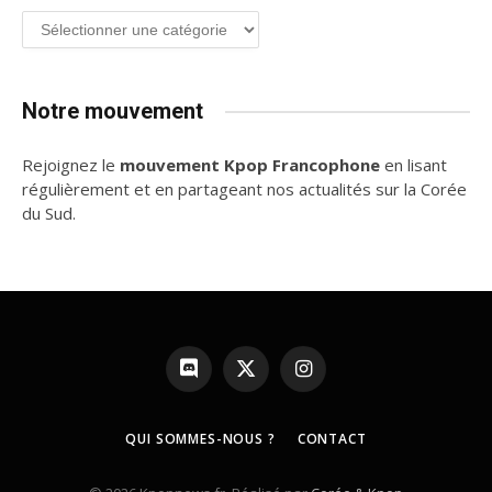
Groupe
de
K-
pop
Notre mouvement
Rejoignez le
mouvement Kpop Francophone
en lisant
régulièrement et en partageant nos actualités sur la Corée
du Sud.
Discord
X
Instagram
(Twitter)
QUI SOMMES-NOUS ?
CONTACT