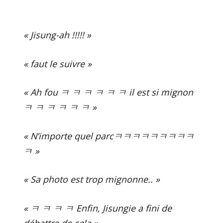
« Jisung-ah !!!!! »
« faut le suivre »
« Ah fou ㅋ ㅋ ㅋ ㅋ ㅋ ㅋ il est si mignon
ㅋ ㅋ ㅋ ㅋ ㅋ ㅋ »
« N’importe quel parcㅋㅋㅋㅋㅋㅋㅋㅋㅋ
ㅋ »
« Sa photo est trop mignonne.. »
« ㅋ ㅋ ㅋ ㅋ Enfin, Jisungie a fini de
débattre de cela »