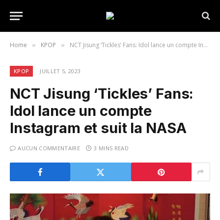
Home
KPOP
NCT Jisung ‘Tickles’ Fans: Idol lance un compte Instagram et suit la NASA
»
»
KPOP
JUILLET 5, 2023
NCT Jisung ‘Tickles’ Fans:
Idol lance un compte
Instagram et suit la NASA
AUCUN COMMENTAIRE
3 MINS READ