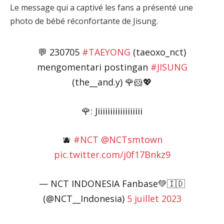
Le message qui a captivé les fans a présenté une
photo de bébé réconfortante de Jisung.
💬 230705
#TAEYONG
(taeoxo_nct)
mengomentari postingan
#JISUNG
(the__and.y) 🌹🐹💖
🌹: Jiiiiiiiiiiiiiiiiii
🫐
#NCT
@NCTsmtown
pic.twitter.com/j0f17Bnkz9
— NCT INDONESIA Fanbase💚🇮🇩
(@NCT__Indonesia)
5 juillet 2023