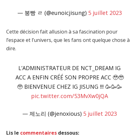
— 붕빵 ㄹ (@eunoicjisung)
5 juillet 2023
Cette décision fait allusion à sa fascination pour
l’espace et l’univers, que les fans ont quelque chose à
dire.
L’ADMINISTRATEUR DE NCT_DREAM IG
ACC A ENFIN CRÉÉ SON PROPRE ACC 🥹🥹
🥹 BIENVENUE CHEZ IG JISUNG !!! 🥳🥳🥳
pic.twitter.com/53MvXw0jQA
— 제노리 (@jenoxious)
5 juillet 2023
Lis le
commentaires
dessous: