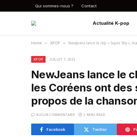
Qui sommes-nous ?
Contact
Actualité K-pop
Home
KPOP
NewJeans lance le clip « Super Shy », m
»
»
KPOP
JUILLET 7, 2023
NewJeans lance le cl
les Coréens ont des 
propos de la chanso
AUCUN COMMENTAIRE
2 MINS READ
Facebook
Twitter
P