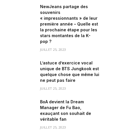
NewJeans partage des
souvenirs
« impressionnants » de leur
première année – Quelle est
la prochaine étape pour les
stars montantes de la K-
pop ?
JUILLET 25, 2023
L’astuce d’exercice vocal
unique de BTS Jungkook est
quelque chose que même lui
ne peut pas faire
JUILLET 25, 2023
BoA devient la Dream
Manager de Fu Bao,
exauçant son souhait de
véritable fan
JUILLET 25, 2023