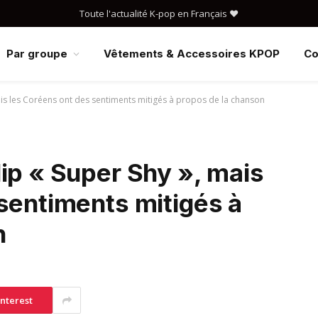
Toute l'actualité K-pop en Français ❤️
Par groupe
Vêtements & Accessoires KPOP
Co
ais les Coréens ont des sentiments mitigés à propos de la chanson
ip « Super Shy », mais
sentiments mitigés à
n
interest