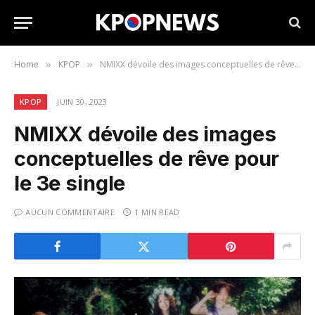
Home
KPOP
NMIXX dévoile des images conceptuelles de rêve pour le 3e single
»
»
KPOP
JUIN 30, 2023
NMIXX dévoile des images
conceptuelles de rêve pour
le 3e single
AUCUN COMMENTAIRE
1 MIN READ