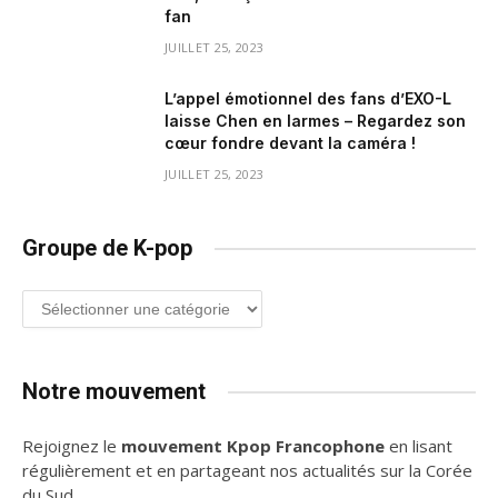
fan
JUILLET 25, 2023
L’appel émotionnel des fans d’EXO-L
laisse Chen en larmes – Regardez son
cœur fondre devant la caméra !
JUILLET 25, 2023
Groupe de K-pop
Groupe
de
K-
pop
Notre mouvement
Rejoignez le
mouvement Kpop Francophone
en lisant
régulièrement et en partageant nos actualités sur la Corée
du Sud.