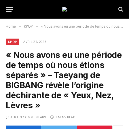
Home
KPOP
« Nous avons eu une période de temps où nous étions séparés » – Taeyang de BIGBANG révèle l’origine déchirante de « Yeux, Nez, Lèvres »
»
»
KPOP
AVRIL 27, 2023
« Nous avons eu une période
de temps où nous étions
séparés » – Taeyang de
BIGBANG révèle l’origine
déchirante de « Yeux, Nez,
Lèvres »
AUCUN COMMENTAIRE
3 MINS READ