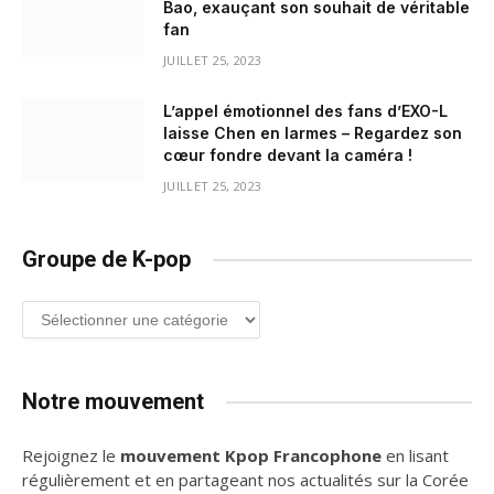
Bao, exauçant son souhait de véritable
fan
JUILLET 25, 2023
L’appel émotionnel des fans d’EXO-L
laisse Chen en larmes – Regardez son
cœur fondre devant la caméra !
JUILLET 25, 2023
Groupe de K-pop
Groupe
de
K-
pop
Notre mouvement
Rejoignez le
mouvement Kpop Francophone
en lisant
régulièrement et en partageant nos actualités sur la Corée