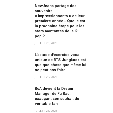
NewJeans partage des
souvenirs
« impressionnants » de leur
première année – Quelle est
la prochaine étape pour les
stars montantes de la K-
pop ?
JUILLET 25, 2023
L’astuce d’exercice vocal
unique de BTS Jungkook est
quelque chose que même lui
ne peut pas faire
JUILLET 25, 2023
BoA devient la Dream
Manager de Fu Bao,
exauçant son souhait de
véritable fan
JUILLET 25, 2023