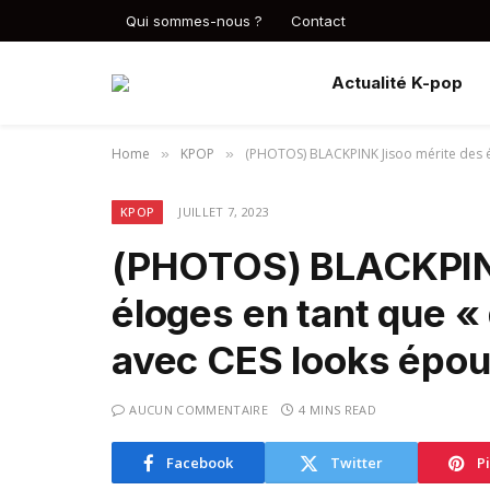
Qui sommes-nous ?
Contact
Actualité K-pop
Home
KPOP
(PHOTOS) BLACKPINK Jisoo mérite des él
»
»
KPOP
JUILLET 7, 2023
(PHOTOS) BLACKPINK
éloges en tant que «
avec CES looks épou
AUCUN COMMENTAIRE
4 MINS READ
Facebook
Twitter
P