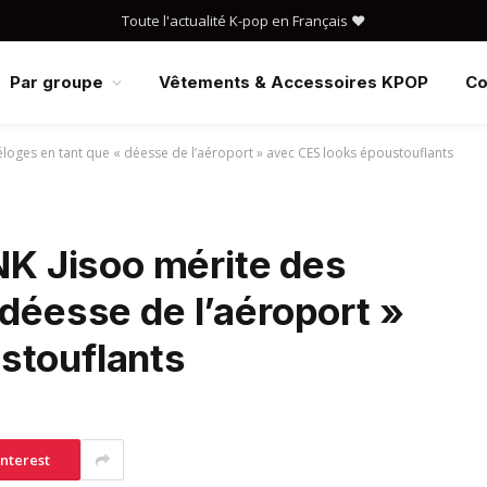
Toute l'actualité K-pop en Français ❤️
Par groupe
Vêtements & Accessoires KPOP
Co
oges en tant que « déesse de l’aéroport » avec CES looks époustouflants
 Jisoo mérite des
 déesse de l’aéroport »
stouflants
interest