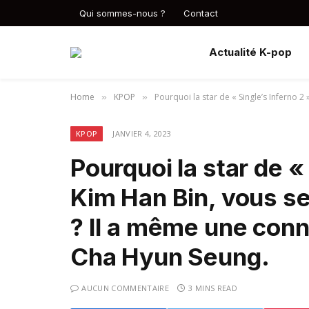
Qui sommes-nous ?
Contact
Actualité K-pop
Home
KPOP
Pourquoi la star de « Single’s Inferno 2
»
»
KPOP
JANVIER 4, 2023
Pourquoi la star de « 
Kim Han Bin, vous sem
? Il a même une con
Cha Hyun Seung.
AUCUN COMMENTAIRE
3 MINS READ