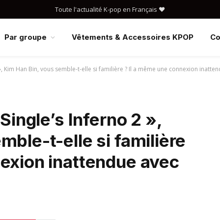
Toute l'actualité K-pop en Français ❤️
Par groupe
Vêtements & Accessoires KPOP
Co
 », Kim Han Bin, vous semble-t-elle si familière ? Il a même une connexion inatt
Single’s Inferno 2 »,
ble-t-elle si familière
nexion inattendue avec