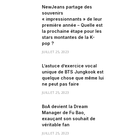
NewJeans partage des
souvenirs
« impressionnants » de leur
première année – Quelle est
la prochaine étape pour les
stars montantes de la K-
pop ?
JUILLET 25, 2023
L’astuce d’exercice vocal
unique de BTS Jungkook est
quelque chose que même lui
ne peut pas faire
JUILLET 25, 2023
BoA devient la Dream
Manager de Fu Bao,
exauçant son souhait de
véritable fan
JUILLET 25, 2023