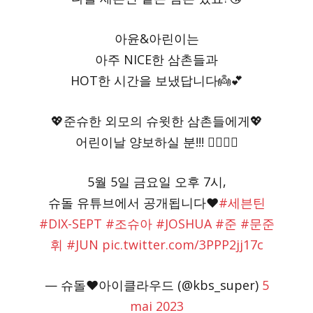
아윤&아린이는
아주 NICE한 삼촌들과
HOT한 시간을 보냈답니다👼💕
💖준슈한 외모의 슈윗한 삼촌들에게💖
어린이날 양보하실 분!!! 🙋‍♀️🙋‍♂️
5월 5일 금요일 오후 7시,
슈돌 유튜브에서 공개됩니다❤
#세븐틴
#DIX-SEPT
#조슈아
#JOSHUA
#준
#문준
휘
#JUN
pic.twitter.com/3PPP2jj17c
— 슈돌❤️아이클라우드 (@kbs_super)
5
mai 2023