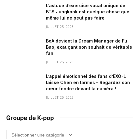
L’astuce d’exercice vocal unique de
BTS Jungkook est quelque chose que
même lui ne peut pas faire
JUILLET 25, 2023
BoA devient la Dream Manager de Fu
Bao, exauçant son souhait de véritable
fan
JUILLET 25, 2023
L’appel émotionnel des fans d’EXO-L
laisse Chen en larmes – Regardez son
cœur fondre devant la caméra !
JUILLET 25, 2023
Groupe de K-pop
Groupe