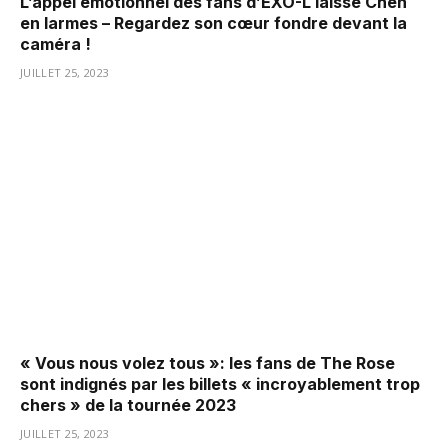
L’appel émotionnel des fans d’EXO-L laisse Chen
en larmes – Regardez son cœur fondre devant la
caméra !
JUILLET 25, 2023
« Vous nous volez tous »: les fans de The Rose
sont indignés par les billets « incroyablement trop
chers » de la tournée 2023
JUILLET 25, 2023