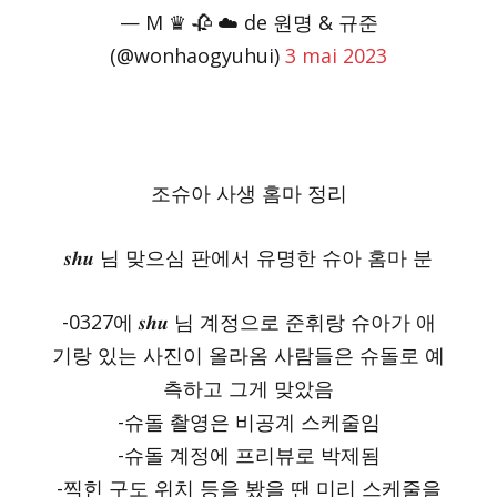
— M ♛ 🥀 ☁️ de 원명 & 규준
(@wonhaogyuhui)
3 mai 2023
조슈아 사생 홈마 정리
𝒔𝒉𝒖 님 맞으심 판에서 유명한 슈아 홈마 분
-0327에 𝒔𝒉𝒖 님 계정으로 준휘랑 슈아가 애
기랑 있는 사진이 올라옴 사람들은 슈돌로 예
측하고 그게 맞았음
-슈돌 촬영은 비공계 스케줄임
-슈돌 계정에 프리뷰로 박제됨
-찍힌 구도 위치 등을 봤을 땐 미리 스케줄을