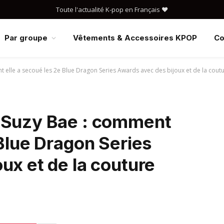
Toute l'actualité K-pop en Français ❤️
Par groupe
Vêtements & Accessoires KPOP
Co
 elle a secoué les 2e Blue Dragon Series Awards avec des bijoux et de la cout
 Suzy Bae : comment
 Blue Dragon Series
ux et de la couture