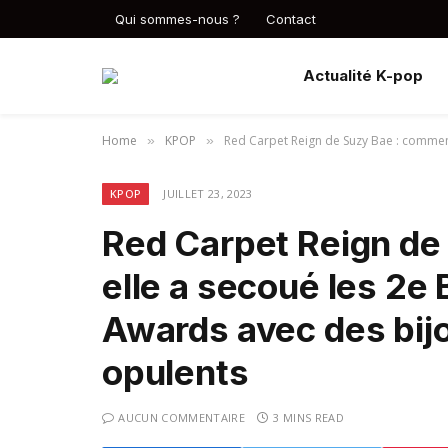
Qui sommes-nous ?
Contact
Actualité K-pop
Home
KPOP
Red Carpet Reign de Suzy Bae : comment
»
»
KPOP
JUILLET 23, 2023
Red Carpet Reign de
elle a secoué les 2e
Awards avec des bijo
opulents
AUCUN COMMENTAIRE
3 MINS READ