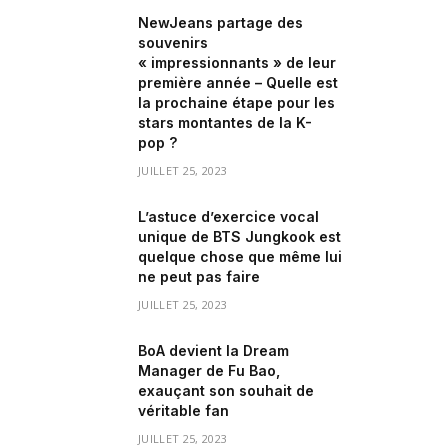
NewJeans partage des
souvenirs
« impressionnants » de leur
première année – Quelle est
la prochaine étape pour les
stars montantes de la K-
pop ?
JUILLET 25, 2023
L’astuce d’exercice vocal
unique de BTS Jungkook est
quelque chose que même lui
ne peut pas faire
JUILLET 25, 2023
BoA devient la Dream
Manager de Fu Bao,
exauçant son souhait de
véritable fan
JUILLET 25, 2023