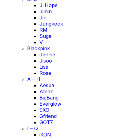
J-Hope
Jimin
Jin
Jungkook
RM
Suga
V
Blackpink
Jennie
Jisoo
Lisa
Rose
A – H
Aespa
Ateez
BigBang
Everglow
EXO
Gfriend
GOT7
I – Q
iKON