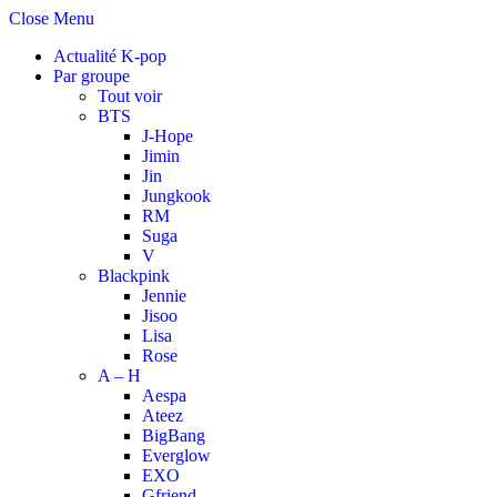
Close Menu
Actualité K-pop
Par groupe
Tout voir
BTS
J-Hope
Jimin
Jin
Jungkook
RM
Suga
V
Blackpink
Jennie
Jisoo
Lisa
Rose
A – H
Aespa
Ateez
BigBang
Everglow
EXO
Gfriend