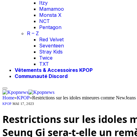
Itzy
Mamamoo
Monsta X
NCT
Pentagon
R – Z
Red Velvet
Seventeen
Stray Kids
Twice
TXT
Vêtements & Accessoires KPOP
Communauté Discord
Home
»
KPOP
»
Restrictions sur les idoles mineures comme NewJean
KPOP
MAI 17, 2023
Restrictions sur les idole
Seung Gi sera-t-elle un rem