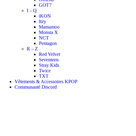
GOT7
I – Q
iKON
Itzy
Mamamoo
Monsta X
NCT
Pentagon
R – Z
Red Velvet
Seventeen
Stray Kids
Twice
TXT
Vêtements & Accessoires KPOP
Communauté Discord