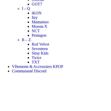
GOT7
I – Q
iKON
Itzy
Mamamoo
Monsta X
NCT
Pentagon
R – Z
Red Velvet
Seventeen
Stray Kids
Twice
TXT
Vêtements & Accessoires KPOP
Communauté Discord