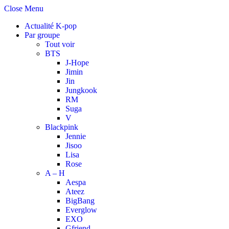
Close Menu
Actualité K-pop
Par groupe
Tout voir
BTS
J-Hope
Jimin
Jin
Jungkook
RM
Suga
V
Blackpink
Jennie
Jisoo
Lisa
Rose
A – H
Aespa
Ateez
BigBang
Everglow
EXO
Gfriend